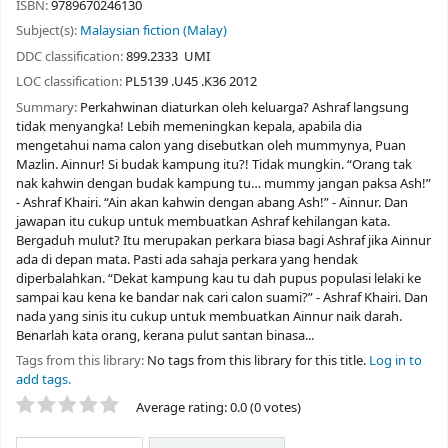
ISBN:
9789670246130
Subject(s):
Malaysian fiction (Malay)
DDC classification:
899.2333 UMI
LOC classification:
PL5139 .U45 .K36 2012
Summary:
Perkahwinan diaturkan oleh keluarga? Ashraf langsung
tidak menyangka! Lebih memeningkan kepala, apabila dia
mengetahui nama calon yang disebutkan oleh mummynya, Puan
Mazlin. Ainnur! Si budak kampung itu?! Tidak mungkin. “Orang tak
nak kahwin dengan budak kampung tu… mummy jangan paksa Ash!”
- Ashraf Khairi. “Ain akan kahwin dengan abang Ash!” - Ainnur. Dan
jawapan itu cukup untuk membuatkan Ashraf kehilangan kata.
Bergaduh mulut? Itu merupakan perkara biasa bagi Ashraf jika Ainnur
ada di depan mata. Pasti ada sahaja perkara yang hendak
diperbalahkan. “Dekat kampung kau tu dah pupus populasi lelaki ke
sampai kau kena ke bandar nak cari calon suami?” - Ashraf Khairi. Dan
nada yang sinis itu cukup untuk membuatkan Ainnur naik darah.
Benarlah kata orang, kerana pulut santan binasa...
Tags from this library:
No tags from this library for this title.
Log in to
add tags.
Star ratings
Average rating: 0.0 (0 votes)