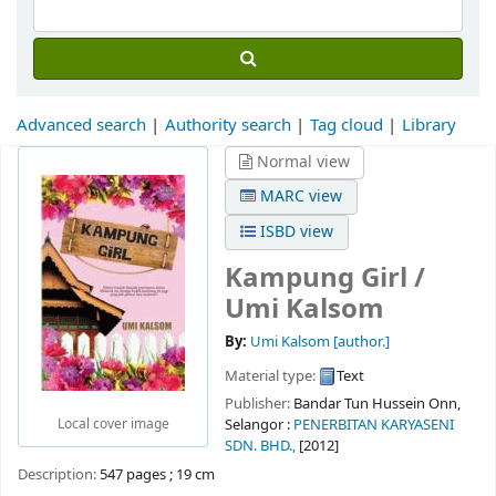
Advanced search
Authority search
Tag cloud
Library
Normal view
MARC view
ISBD view
Kampung Girl /
Umi Kalsom
By:
Umi Kalsom
[author.]
Material type:
Text
Publisher:
Bandar Tun Hussein Onn,
Local cover image
Selangor :
PENERBITAN KARYASENI
SDN. BHD.,
[2012]
Description:
547 pages ; 19 cm