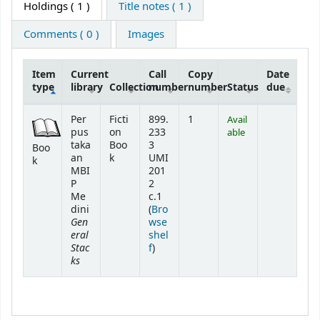
Holdings
( 1 )
Title notes ( 1 )
Comments ( 0 )
Images
Item
Current
Call
Copy
Date
type
library
Collection
number
number
Status
due
Holdings
Per
Ficti
899.
1
Avail
pus
on
233
able
taka
Boo
3
Boo
an
k
UMI
k
MBI
201
P
2
Me
c.1
dini
(
Bro
Gen
wse
eral
shel
Stac
(Opens below)
f
)
ks