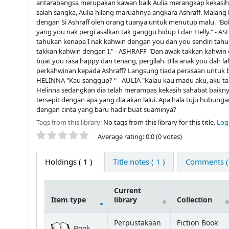
antarabangsa merupakan kawan baik Aulia merangkap kekasih 
salah sangka, Aulia hilang maruahnya angkara Ashraff. Malang l
dengan Si Ashraff oleh orang tuanya untuk menutup malu. "Bol
yang you nak pergi asalkan tak ganggu hidup I dan Helly." - A
tahukan kenapa I nak kahwin dengan you dan you sendiri tahu
takkan kahwin dengan I." - ASHRAFF "Dan awak takkan kahwin de
buat you rasa happy dan tenang, pergilah. Bila anak you dah la
perkahwinan kepada Ashraff? Langsung tiada perasaan untuk 
HELINNA "Kau sanggup? " - AULIA "Kalau kau madu aku, aku t
Helinna sedangkan dia telah merampas kekasih sahabat baikny
tersepit dengan apa yang dia akan lalui. Apa hala tuju hubun
dengan cinta yang baru hadir buat suaminya?
Tags from this library:
No tags from this library for this title.
Log 
Star ratings
Average rating: 0.0 (0 votes)
Holdings
( 1 )
Title notes ( 1 )
Comments ( 
Current
Item type
library
Collection
Holdings
Perpustakaan
Fiction Book
Book