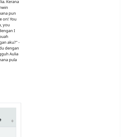
ia. Kerana
ahwin
 mana pun
e on! You
u, you
dengan I
ebuah
gan aku?" -
adu dengan
gguh Aulia
mana pula
e