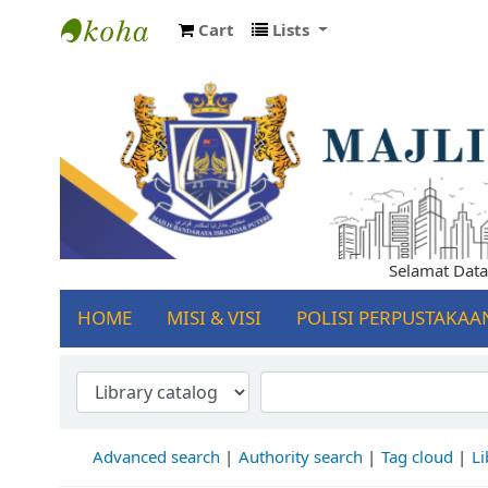
Cart
Lists
Koha online
Selamat Datang k
HOME
MISI & VISI
POLISI PERPUSTAKAA
Advanced search
Authority search
Tag cloud
Li