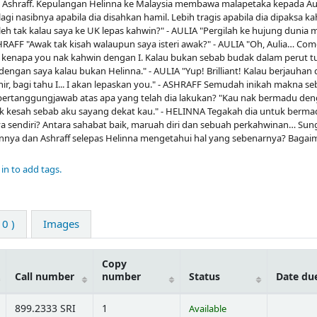
Ashraff. Kepulangan Helinna ke Malaysia membawa malapetaka kepada Aul
agi nasibnya apabila dia disahkan hamil. Lebih tragis apabila dia dipaksa k
eh tak kalau saya ke UK lepas kahwin?" - AULIA "Pergilah ke hujung dunia
SHRAFF "Awak tak kisah walaupun saya isteri awak?" - AULIA "Oh, Aulia… Com
 kenapa you nak kahwin dengan I. Kalau bukan sebab budak dalam perut t
ngan saya kalau bukan Helinna." - AULIA "Yup! Brilliant! Kalau berjauhan 
hir, bagi tahu I... I akan lepaskan you." - ASHRAFF Semudah inikah makna s
bertanggungjawab atas apa yang telah dia lakukan? "Kau nak bermadu den
ak kesah sebab aku sayang dekat kau." - HELINNA Tegakah dia untuk berm
a sendiri? Antara sahabat baik, maruah diri dan sebuah perkahwinan… Sun
gannya dan Ashraff selepas Helinna mengetahui hal yang sebenarnya? Bagai
in to add tags.
0 )
Images
Copy
Call number
number
Status
Date du
899.2333 SRI
1
Available