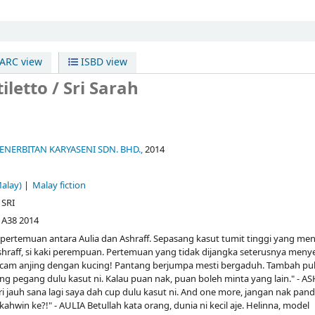
RC view
ISBD view
iletto /
Sri Sarah
ENERBITAN KARYASENI SDN. BHD.,
2014
Malay)
Malay fiction
 SRI
 A38 2014
i pertemuan antara Aulia dan Ashraff. Sepasang kasut tumit tinggi yang men
shraff, si kaki perempuan. Pertemuan yang tidak dijangka seterusnya men
cam anjing dengan kucing! Pantang berjumpa mesti bergaduh. Tambah pula
yang pegang dulu kasut ni. Kalau puan nak, puan boleh minta yang lain." - A
i jauh sana lagi saya dah cup dulu kasut ni. And one more, jangan nak pand
win ke?!" - AULIA Betullah kata orang, dunia ni kecil aje. Helinna, model