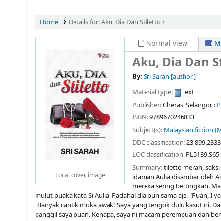
Home
Details for:
Aku, Dia Dan Stiletto /
Normal view
MA
Aku, Dia Dan St
By:
Sri Sarah
[author.]
Material type:
Text
Publisher:
Cheras, Selangor :
P
ISBN:
9789670246833
Subject(s):
Malaysian fiction (
DDC classification:
23 899.2333
LOC classification:
PL5139.S65
Summary:
tiletto merah, saks
Local cover image
idaman Aulia disambar oleh A
mereka sering bertingkah. Ma
mulut puaka kata Si Aulia. Padahal dia pun sama aje. "Puan, I 
"Banyak cantik muka awak! Saya yang tengok dulu kasut ni. Dar
panggil saya puan. Kenapa, saya ni macam perempuan dah berkah