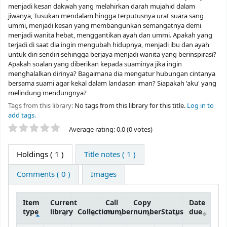
menjadi kesan dakwah yang melahirkan darah mujahid dalam
jiwanya, Tusukan mendalam hingga terputusnya urat suara sang
ummi, menjadi kesan yang membangunkan semangatnya demi
menjadi wanita hebat, menggantikan ayah dan ummi. Apakah yang
terjadi di saat dia ingin mengubah hidupnya, menjadi ibu dan ayah
untuk diri sendiri sehingga berjaya menjadi wanita yang berinspirasi?
Apakah soalan yang diberikan kepada suaminya jika ingin
menghalalkan dirinya? Bagaimana dia mengatur hubungan cintanya
bersama suami agar kekal dalam landasan iman? Siapakah 'aku' yang
melindung mendungnya?
Tags from this library:
No tags from this library for this title.
Log in to
add tags.
Star ratings
Average rating: 0.0 (0 votes)
Holdings
( 1 )
Title notes ( 1 )
Comments ( 0 )
Images
Item
Current
Call
Copy
Date
type
library
Collection
number
number
Status
due