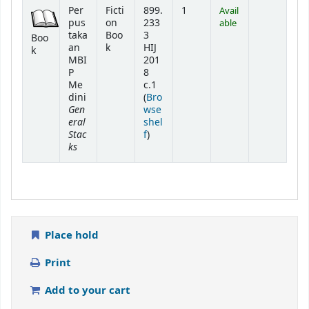
Holdings
Per
Ficti
899.
1
Avail
pus
on
233
able
taka
Boo
3
Boo
an
k
HIJ
k
MBI
201
P
8
Me
c.1
dini
(
Bro
Gen
wse
eral
shel
Stac
(Opens below)
f
)
ks
Place hold
Print
Add to your cart