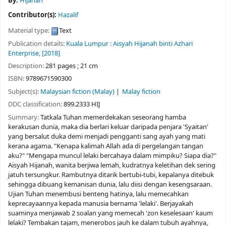
By:
Hijanah
Contributor(s):
Hazalif
Material type:
Text
Publication details:
Kuala Lumpur :
Aisyah Hijanah binti Azhari
Enterprise,
[2018]
Description:
281 pages ; 21 cm
ISBN:
9789671590300
Subject(s):
Malaysian fiction (Malay)
Malay fiction
DDC classification:
899.2333 HIJ
Summary:
Tatkala Tuhan memerdekakan seseorang hamba
kerakusan dunia, maka dia berlari keluar daripada penjara 'Syaitan'
yang bersalut duka demi menjadi pengganti sang ayah yang mati
kerana agama. "Kenapa kalimah Allah ada di pergelangan tangan
aku?" "Mengapa muncul lelaki bercahaya dalam mimpiku? Siapa dia?"
Aisyah Hijanah, wanita berjiwa lemah, kudratnya keletihan dek sering
jatuh tersungkur. Rambutnya ditarik bertubi-tubi, kepalanya ditebuk
sehingga dibuang kemanisan dunia, lalu diisi dengan kesengsaraan.
Ujian Tuhan menembusi benteng hatinya, lalu memecahkan
keprecayaannya kepada manusia bernama 'lelaki'. Berjayakah
suaminya menjawab 2 soalan yang memecah 'zon keselesaan' kaum
lelaki? Tembakan tajam, menerobos jauh ke dalam tubuh ayahnya,