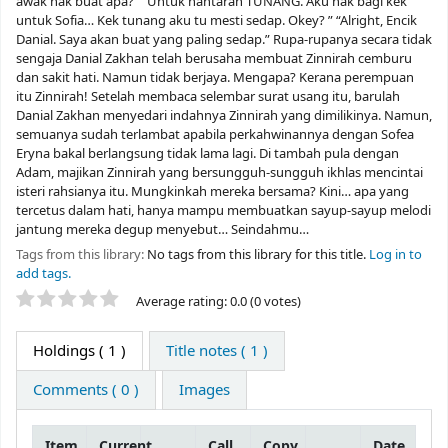
awak nak buat apa?” “Untuk hantaran TUNANG. Aku nak bagi kek
untuk Sofia… Kek tunang aku tu mesti sedap. Okey? ” “Alright, Encik
Danial. Saya akan buat yang paling sedap.” Rupa-rupanya secara tidak
sengaja Danial Zakhan telah berusaha membuat Zinnirah cemburu
dan sakit hati. Namun tidak berjaya. Mengapa? Kerana perempuan
itu Zinnirah! Setelah membaca selembar surat usang itu, barulah
Danial Zakhan menyedari indahnya Zinnirah yang dimilikinya. Namun,
semuanya sudah terlambat apabila perkahwinannya dengan Sofea
Eryna bakal berlangsung tidak lama lagi. Di tambah pula dengan
Adam, majikan Zinnirah yang bersungguh-sungguh ikhlas mencintai
isteri rahsianya itu. Mungkinkah mereka bersama? Kini… apa yang
tercetus dalam hati, hanya mampu membuatkan sayup-sayup melodi
jantung mereka degup menyebut… Seindahmu…
Tags from this library:
No tags from this library for this title.
Log in to
add tags.
Star ratings
Average rating: 0.0 (0 votes)
Holdings
( 1 )
Title notes ( 1 )
Comments ( 0 )
Images
Item
Current
Call
Copy
Date