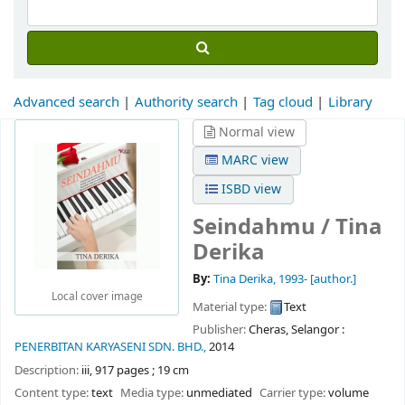
Advanced search
Authority search
Tag cloud
Library
Normal view
MARC view
ISBD view
Seindahmu /
Tina
Derika
By:
Tina Derika
, 1993-
[author.]
Local cover image
Material type:
Text
Publisher:
Cheras, Selangor :
PENERBITAN KARYASENI SDN. BHD.,
2014
Description:
iii, 917 pages ; 19 cm
Content type:
text
Media type:
unmediated
Carrier type:
volume