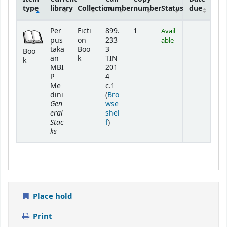
type
library
Collection
number
number
Status
due
Holdings
Per
Ficti
899.
1
Avail
pus
on
233
able
taka
Boo
3
Boo
an
k
TIN
k
MBI
201
P
4
Me
c.1
dini
(
Bro
Gen
wse
eral
shel
Stac
(Opens below)
f
)
ks
Place hold
Print