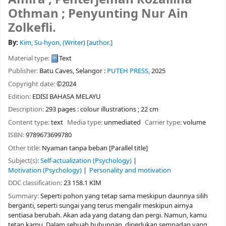
Othman ; Penyunting Nur Ain
Zolkefli.
By:
Kim, Su-hyon, (Writer)
[author.]
Material type:
Text
Publisher:
Batu Caves, Selangor :
PUTEH PRESS,
2025
Copyright date:
©2024
Edition:
EDISI BAHASA MELAYU
Description:
293 pages : colour illustrations ; 22 cm
Content type:
text
Media type:
unmediated
Carrier type:
volume
ISBN:
9789673699780
Other title:
Nyaman tanpa beban [Parallel title]
Subject(s):
Self-actualization (Psychology)
Motivation (Psychology)
Personality and motivation
DDC classification:
23 158.1 KIM
Summary:
Seperti pohon yang tetap sama meskipun daunnya silih
berganti, seperti sungai yang terus mengalir meskipun airnya
sentiasa berubah. Akan ada yang datang dan pergi. Namun, kamu
tetap kamu. Dalam sebuah hubungan, diperlukan sempadan yang