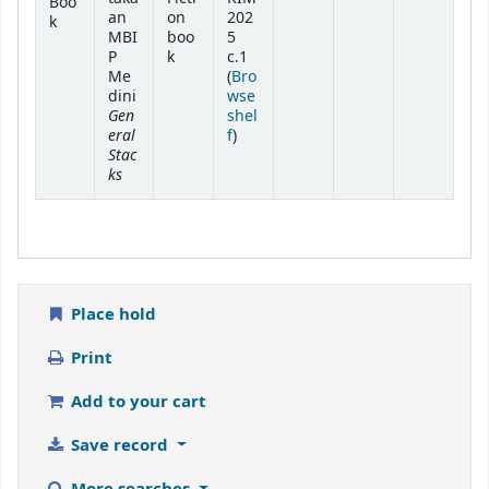
Boo
an
on
202
k
MBI
boo
5
P
k
c.1
Me
(
Bro
dini
wse
Gen
shel
eral
(Opens below)
f
)
Stac
ks
Place hold
Print
Add to your cart
Save record