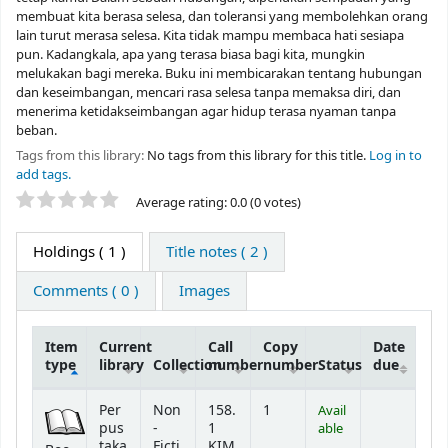
membuat kita berasa selesa, dan toleransi yang membolehkan orang
lain turut merasa selesa. Kita tidak mampu membaca hati sesiapa
pun. Kadangkala, apa yang terasa biasa bagi kita, mungkin
melukakan bagi mereka. Buku ini membicarakan tentang hubungan
dan keseimbangan, mencari rasa selesa tanpa memaksa diri, dan
menerima ketidakseimbangan agar hidup terasa nyaman tanpa
beban.
Tags from this library:
No tags from this library for this title.
Log in to
add tags.
Star ratings
Average rating: 0.0 (0 votes)
Holdings
( 1 )
Title notes ( 2 )
Comments ( 0 )
Images
Item
Current
Call
Copy
Date
type
library
Collection
number
number
Status
due
Holdings
Per
Non
158.
1
Avail
pus
-
1
able
taka
Ficti
KIM