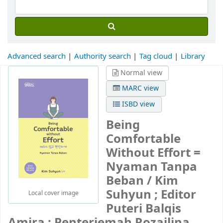
Advanced search
Authority search
Tag cloud
Library
Normal view
MARC view
ISBD view
Being
Comfortable
Without Effort =
Nyaman Tanpa
Beban /
Kim
Suhyun ; Editor
Local cover image
Puteri Balqis
Amira ; Penterjemah Rozailina