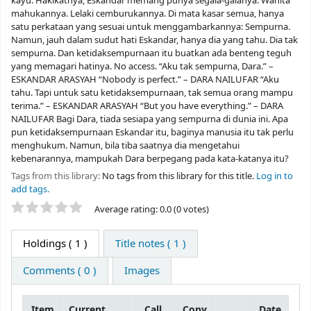
kayu. Hakikatnya, Eskandar memang punya segala-galanya. Wanita
mahukannya. Lelaki cemburukannya. Di mata kasar semua, hanya
satu perkataan yang sesuai untuk menggambarkannya: Sempurna.
Namun, jauh dalam sudut hati Eskandar, hanya dia yang tahu. Dia tak
sempurna. Dan ketidaksempurnaan itu buatkan ada benteng teguh
yang memagari hatinya. No access. “Aku tak sempurna, Dara.” –
ESKANDAR ARASYAH “Nobody is perfect.” – DARA NAILUFAR “Aku
tahu. Tapi untuk satu ketidaksempurnaan, tak semua orang mampu
terima.” – ESKANDAR ARASYAH “But you have everything.” – DARA
NAILUFAR Bagi Dara, tiada sesiapa yang sempurna di dunia ini. Apa
pun ketidaksempurnaan Eskandar itu, baginya manusia itu tak perlu
menghukum. Namun, bila tiba saatnya dia mengetahui
kebenarannya, mampukah Dara berpegang pada kata-katanya itu?
Tags from this library:
No tags from this library for this title.
Log in to
add tags.
Star ratings
Average rating: 0.0 (0 votes)
Holdings
( 1 )
Title notes ( 1 )
Comments ( 0 )
Images
Item
Current
Call
Copy
Date