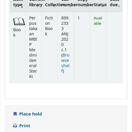
type
library
Collection
number
number
Status
due
Holdings
Per
Ficti
899.
1
Avail
pus
on
233
able
taka
Boo
3
Boo
an
k
ANJ
k
MBI
202
P
0
Me
c.1
dini
(
Bro
Gen
wse
eral
shel
Stac
(Opens below)
f
)
ks
Place hold
Print