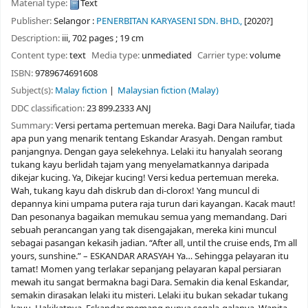
Material type:
Text
Publisher:
Selangor :
PENERBITAN KARYASENI SDN. BHD.,
[2020?]
Description:
iii, 702 pages ; 19 cm
Content type:
text
Media type:
unmediated
Carrier type:
volume
ISBN:
9789674691608
Subject(s):
Malay fiction
Malaysian fiction (Malay)
DDC classification:
23 899.2333 ANJ
Summary:
Versi pertama pertemuan mereka. Bagi Dara Nailufar, tiada
apa pun yang menarik tentang Eskandar Arasyah. Dengan rambut
panjangnya. Dengan gaya selekehnya. Lelaki itu hanyalah seorang
tukang kayu berlidah tajam yang menyelamatkannya daripada
dikejar kucing. Ya, Dikejar kucing! Versi kedua pertemuan mereka.
Wah, tukang kayu dah diskrub dan di-clorox! Yang muncul di
depannya kini umpama putera raja turun dari kayangan. Kacak maut!
Dan pesonanya bagaikan memukau semua yang memandang. Dari
sebuah perancangan yang tak disengajakan, mereka kini muncul
sebagai pasangan kekasih jadian. “After all, until the cruise ends, I’m all
yours, sunshine.” – ESKANDAR ARASYAH Ya… Sehingga pelayaran itu
tamat! Momen yang terlakar sepanjang pelayaran kapal persiaran
mewah itu sangat bermakna bagi Dara. Semakin dia kenal Eskandar,
semakin dirasakan lelaki itu misteri. Lelaki itu bukan sekadar tukang